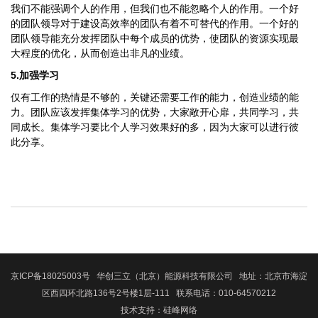
我们不能强调个人的作用，但我们也不能忽略个人的作用。一个好
的团队领导对于建设高效率的团队有着不可替代的作用。一个好的
团队领导能充分发挥团队中每个成员的优势，使团队的资源实现最
大程度的优化，从而创造出非凡的业绩。
5.加强学习
仅有工作的热情是不够的，关键还需要工作的能力，创造业绩的能
力。团队应该发挥集体学习的优势，大家敞开心扉，共同学习，共
同成长。集体学习要比个人学习效果好的多，因为大家可以进行彼
此分享。
京ICP备18025003号
华创三立（北京）能源科技有限公司 地址：北京市海淀
区西四环北路136号2号楼1层-111 联系电话：010-64570212
技术支持：硅峰网络